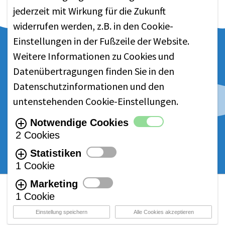
jederzeit mit Wirkung für die Zukunft
widerrufen werden, z.B. in den Cookie-
Einstellungen in der Fußzeile der Website.
MEHR ZUM THEMA
Weitere Informationen zu Cookies und
NACHHALTIGKEIT
Datenübertragungen finden Sie in den
Datenschutzinformationen
und den
•
Übersicht
untenstehenden Cookie-Einstellungen.
•
Erhalt der Fischbestände
Notwendige Cookies
•
Schutz des Lebensraumes
2 Cookies
•
Zertifizierung
Statistiken
1 Cookie
Marketing
© ALASKA SEAFOOD | 2021
1 Cookie
Einstellung speichern
Alle Cookies akzeptieren