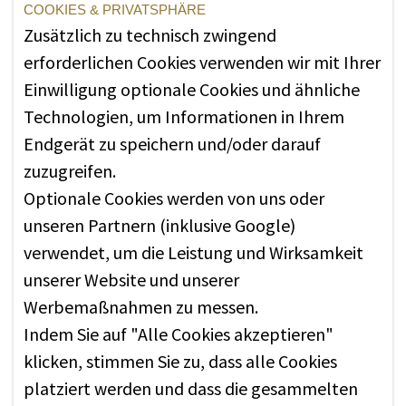
COOKIES & PRIVATSPHÄRE
Zusätzlich zu technisch zwingend
erforderlichen Cookies verwenden wir mit Ihrer
Einwilligung optionale Cookies und ähnliche
Technologien, um Informationen in Ihrem
Endgerät zu speichern und/oder darauf
zuzugreifen.
Optionale Cookies werden von uns oder
unseren Partnern (inklusive Google)
ZERTIFIZIERUNG
verwendet, um die Leistung und Wirksamkeit
Die wichtige Rolle, die Nachhaltigkeit für die
unserer Website und unserer
Fischerei in Alaska spielt, spiegelt sich im
Werbemaßnahmen zu messen.
Alaska Responsible Fisheries Management
Indem Sie auf "Alle Cookies akzeptieren"
(RFM) Programm wider.
klicken, stimmen Sie zu, dass alle Cookies
platziert werden und dass die gesammelten